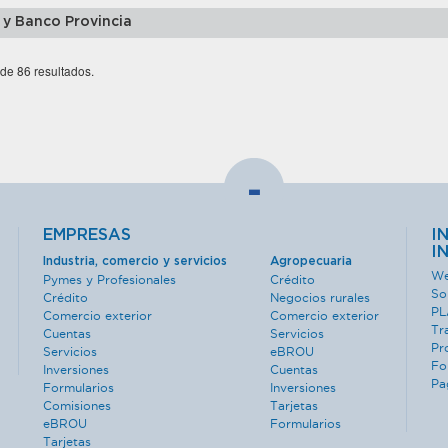
 y Banco Provincia
 de 86 resultados.
-
EMPRESAS
I
I
Industria, comercio y servicios
Agropecuaria
We
Pymes y Profesionales
Crédito
So
Crédito
Negocios rurales
PL
Comercio exterior
Comercio exterior
Tr
Cuentas
Servicios
Pr
Servicios
eBROU
Fo
Inversiones
Cuentas
Pa
Formularios
Inversiones
Comisiones
Tarjetas
eBROU
Formularios
Tarjetas