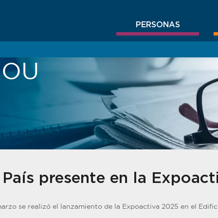
PERSONAS
BROU
 País presente en la Expoact
marzo se realizó el lanzamiento de la Expoactiva 2025 en el Edific