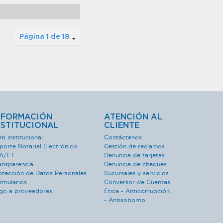
Página 1 de 18
NFORMACIÓN
ATENCIÓN AL
NSTITUCIONAL
CLIENTE
b institucional
Contáctenos
porte Notarial Electrónico
Gestión de reclamos
A/FT
Denuncia de tarjetas
ansparencia
Denuncia de cheques
otección de Datos Personales
Sucursales y servicios
rmularios
Conversor de Cuentas
go a proveedores
Ética - Anticorrupción
- Antisoborno