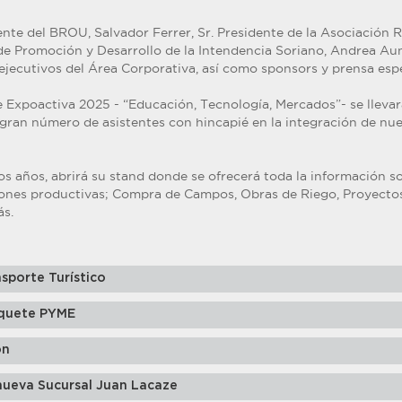
dente del BROU, Salvador Ferrer, Sr. Presidente de la Asociación 
 de Promoción y Desarrollo de la Intendencia Soriano, Andrea A
jecutivos del Área Corporativa, así como sponsors y prensa espec
 Expoactiva 2025 - “Educación, Tecnología, Mercados”- se llevará
gran número de asistentes con hincapié en la integración de nue
s años, abrirá su stand donde se ofrecerá toda la información s
ones productivas; Compra de Campos, Obras de Riego, Proyectos
ás.
sporte Turístico
quete PYME
ón
nueva Sucursal Juan Lacaze