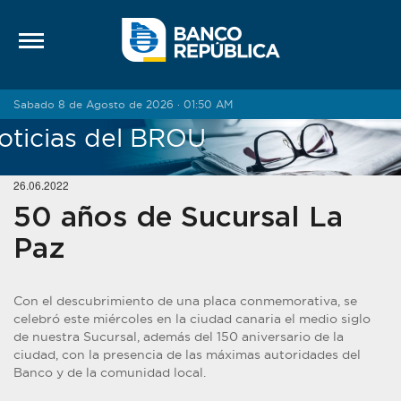
Saltar al contenido
Sabado 8 de Agosto de 2026 · 01:50 AM
oticias del BROU
26.06.2022
50 años de Sucursal La
Paz
Con el descubrimiento de una placa conmemorativa, se
celebró este miércoles en la ciudad canaria el medio siglo
de nuestra Sucursal, además del 150 aniversario de la
ciudad, con la presencia de las máximas autoridades del
Banco y de la comunidad local.