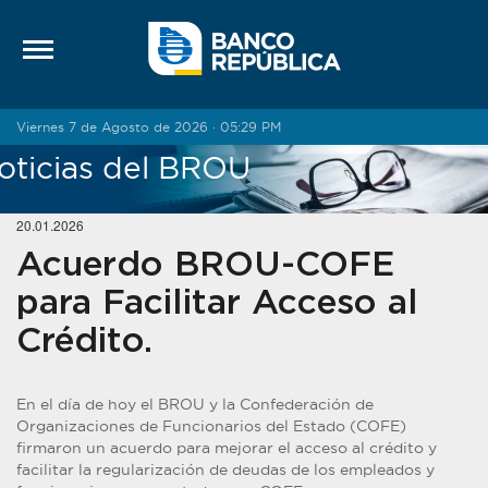
Saltar al contenido
Viernes 7 de Agosto de 2026 · 05:29 PM
oticias del BROU
20.01.2026
Acuerdo BROU-COFE
para Facilitar Acceso al
Crédito.
En el día de hoy el BROU y la Confederación de
Organizaciones de Funcionarios del Estado (COFE)
firmaron un acuerdo para mejorar el acceso al crédito y
facilitar la regularización de deudas de los empleados y