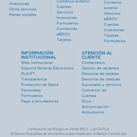
Comercio exterior
Comercio
Inversiones
Cuentas
exterior
Otros servicios
Servicios
Servicios
Planes sociales
Inversiones
eBROU
Formularios
Cuentas
Comisiones
Inversiones
eBROU
Tarjetas
Tarjetas
Formularios
INFORMACIÓN
ATENCIÓN AL
INSTITUCIONAL
CLIENTE
Web institucional
Contáctenos
Soporte Notarial Electrónico
Gestión de reclamos
PLA/FT
Denuncia de tarjetas
Transparencia
Denuncia de cheques
Protección de Datos
Sucursales y servicios
Personales
Conversor de
Formularios
Cuentas
Pago a proveedores
Ética -
Anticorrupción -
Antisoborno
Calificación de Riesgo en Portal BCU · Ley FATCA
El Banco República se encuentra supervisado por el Banco Central del