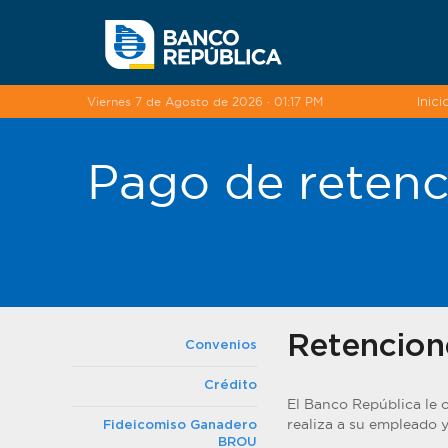
Saltar al contenido
Viernes 7 de Agosto de 2026 · 01:17 PM
Inici
Pago de retenc
Retencion
Convenios
Crédito
El Banco República le o
realiza a su empleado y
Fideicomiso Ganadero
BROU