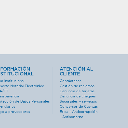
NFORMACIÓN
ATENCIÓN AL
NSTITUCIONAL
CLIENTE
b institucional
Contáctenos
porte Notarial Electrónico
Gestión de reclamos
A/FT
Denuncia de tarjetas
ansparencia
Denuncia de cheques
otección de Datos Personales
Sucursales y servicios
rmularios
Conversor de Cuentas
go a proveedores
Ética - Anticorrupción
- Antisoborno