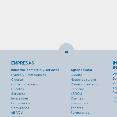
-
EMPRESAS
I
I
Industria, comercio y servicios
Agropecuaria
We
Pymes y Profesionales
Crédito
So
Crédito
Negocios rurales
PL
Comercio exterior
Comercio exterior
Tr
Cuentas
Servicios
Pr
Servicios
eBROU
Fo
Inversiones
Cuentas
Pa
Formularios
Inversiones
Comisiones
Tarjetas
eBROU
Formularios