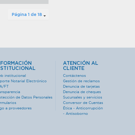
Página 1 de 18
NFORMACIÓN
ATENCIÓN AL
NSTITUCIONAL
CLIENTE
b institucional
Contáctenos
porte Notarial Electrónico
Gestión de reclamos
A/FT
Denuncia de tarjetas
ansparencia
Denuncia de cheques
otección de Datos Personales
Sucursales y servicios
rmularios
Conversor de Cuentas
go a proveedores
Ética - Anticorrupción
- Antisoborno