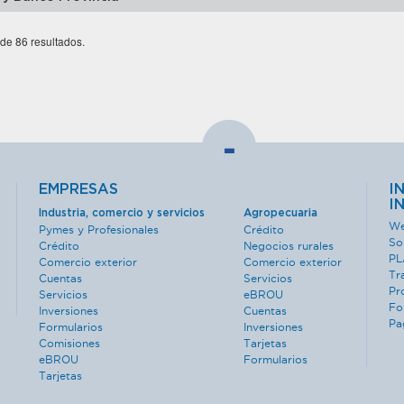
 de 86 resultados.
-
EMPRESAS
I
I
Industria, comercio y servicios
Agropecuaria
We
Pymes y Profesionales
Crédito
So
Crédito
Negocios rurales
PL
Comercio exterior
Comercio exterior
Tr
Cuentas
Servicios
Pr
Servicios
eBROU
Fo
Inversiones
Cuentas
Pa
Formularios
Inversiones
Comisiones
Tarjetas
eBROU
Formularios
Tarjetas