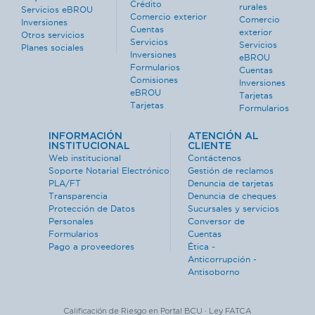
Crédito
rurales
Servicios eBROU
Comercio exterior
Comercio
Inversiones
Cuentas
exterior
Otros servicios
Servicios
Servicios
Planes sociales
Inversiones
eBROU
Formularios
Cuentas
Comisiones
Inversiones
eBROU
Tarjetas
Tarjetas
Formularios
INFORMACIÓN
ATENCIÓN AL
INSTITUCIONAL
CLIENTE
Web institucional
Contáctenos
Soporte Notarial Electrónico
Gestión de reclamos
PLA/FT
Denuncia de tarjetas
Transparencia
Denuncia de cheques
Protección de Datos
Sucursales y servicios
Personales
Conversor de
Formularios
Cuentas
Pago a proveedores
Ética -
Anticorrupción -
Antisoborno
Calificación de Riesgo en Portal BCU · Ley FATCA