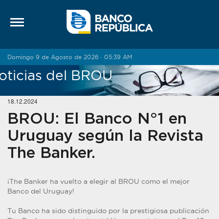
Saltar al contenido
Domingo 9 de Agosto de 2026 · 05:39 AM
oticias del BROU
18.12.2024
BROU: El Banco N°1 en
Uruguay según la Revista
The Banker.
¡The Banker ha vuelto a elegir al BROU como el mejor
Banco del Uruguay!
Tu Banco ha sido distinguido por la prestigiosa publicación