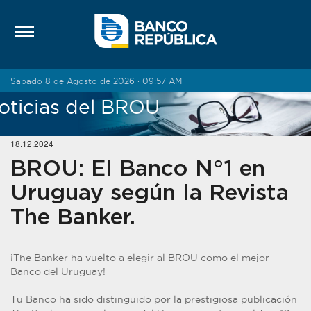
Saltar al contenido
Sabado 8 de Agosto de 2026 · 09:57 AM
oticias del BROU
18.12.2024
BROU: El Banco N°1 en
Uruguay según la Revista
The Banker.
¡The Banker ha vuelto a elegir al BROU como el mejor
Banco del Uruguay!
Tu Banco ha sido distinguido por la prestigiosa publicación