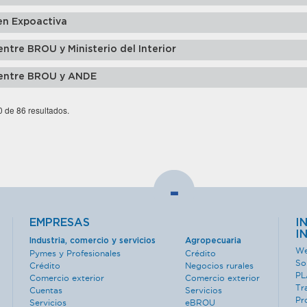
en Expoactiva
ntre BROU y Ministerio del Interior
 entre BROU y ANDE
0 de 86 resultados.
-
EMPRESAS
I
I
Industria, comercio y servicios
Agropecuaria
We
Pymes y Profesionales
Crédito
So
Crédito
Negocios rurales
PL
Comercio exterior
Comercio exterior
Tr
Cuentas
Servicios
Pr
Servicios
eBROU