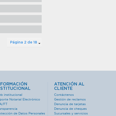
Página 2 de 18
NFORMACIÓN
ATENCIÓN AL
NSTITUCIONAL
CLIENTE
b institucional
Contáctenos
porte Notarial Electrónico
Gestión de reclamos
A/FT
Denuncia de tarjetas
ansparencia
Denuncia de cheques
otección de Datos Personales
Sucursales y servicios