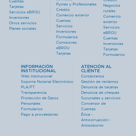
Cuentas
Pymes y Profesionales
Negocios
Tarjetas
Crédito
rurales
Servicios eBROU
Comercio exterior
Comercio
Inversiones
Cuentas
exterior
Otros servicios
Servicios
Servicios
Planes sociales
Inversiones
eBROU
Formularios
Cuentas
Comisiones
Inversiones
eBROU
Tarjetas
Tarjetas
Formularios
INFORMACIÓN
ATENCIÓN AL
INSTITUCIONAL
CLIENTE
Web institucional
Contáctenos
Soporte Notarial Electrónico
Gestión de reclamos
PLA/FT
Denuncia de tarjetas
Transparencia
Denuncia de cheques
Protección de Datos
Sucursales y servicios
Personales
Conversor de
Formularios
Cuentas
Pago a proveedores
Ética -
Anticorrupción -
Antisoborno