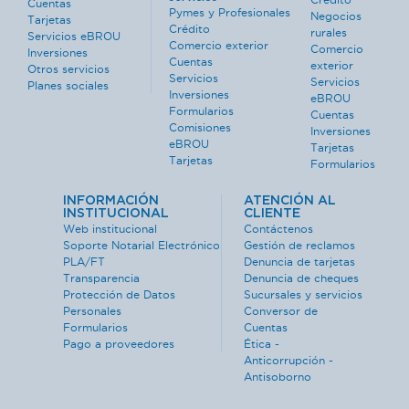
Cuentas
Pymes y Profesionales
Negocios
Tarjetas
Crédito
rurales
Servicios eBROU
Comercio exterior
Comercio
Inversiones
Cuentas
exterior
Otros servicios
Servicios
Servicios
Planes sociales
Inversiones
eBROU
Formularios
Cuentas
Comisiones
Inversiones
eBROU
Tarjetas
Tarjetas
Formularios
INFORMACIÓN
ATENCIÓN AL
INSTITUCIONAL
CLIENTE
Web institucional
Contáctenos
Soporte Notarial Electrónico
Gestión de reclamos
PLA/FT
Denuncia de tarjetas
Transparencia
Denuncia de cheques
Protección de Datos
Sucursales y servicios
Personales
Conversor de
Formularios
Cuentas
Pago a proveedores
Ética -
Anticorrupción -
Antisoborno