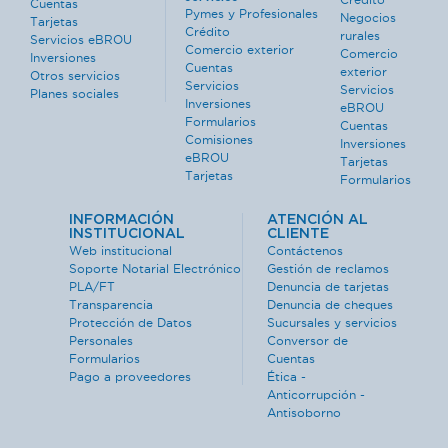
Cuentas
Pymes y Profesionales
Negocios
Tarjetas
Crédito
rurales
Servicios eBROU
Comercio exterior
Comercio
Inversiones
Cuentas
exterior
Otros servicios
Servicios
Servicios
Planes sociales
Inversiones
eBROU
Formularios
Cuentas
Comisiones
Inversiones
eBROU
Tarjetas
Tarjetas
Formularios
INFORMACIÓN
ATENCIÓN AL
INSTITUCIONAL
CLIENTE
Web institucional
Contáctenos
Soporte Notarial Electrónico
Gestión de reclamos
PLA/FT
Denuncia de tarjetas
Transparencia
Denuncia de cheques
Protección de Datos
Sucursales y servicios
Personales
Conversor de
Formularios
Cuentas
Pago a proveedores
Ética -
Anticorrupción -
Antisoborno