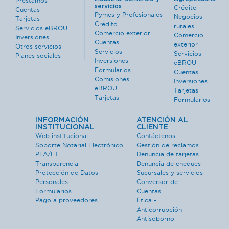
Préstamos
servicios
Crédito
Cuentas
Pymes y Profesionales
Negocios
Tarjetas
Crédito
rurales
Servicios eBROU
Comercio exterior
Comercio
Inversiones
Cuentas
exterior
Otros servicios
Servicios
Servicios
Planes sociales
Inversiones
eBROU
Formularios
Cuentas
Comisiones
Inversiones
eBROU
Tarjetas
Tarjetas
Formularios
INFORMACIÓN
ATENCIÓN AL
INSTITUCIONAL
CLIENTE
Web institucional
Contáctenos
Soporte Notarial Electrónico
Gestión de reclamos
PLA/FT
Denuncia de tarjetas
Transparencia
Denuncia de cheques
Protección de Datos
Sucursales y servicios
Personales
Conversor de
Formularios
Cuentas
Pago a proveedores
Ética -
Anticorrupción -
Antisoborno