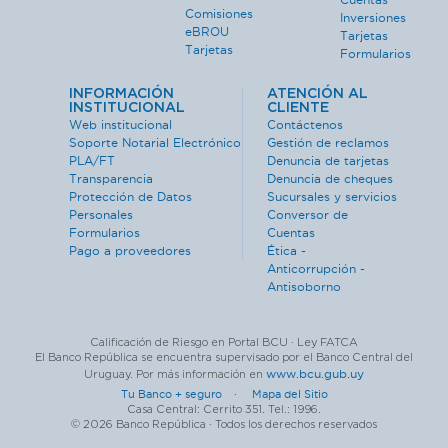
Comisiones
Inversiones
eBROU
Tarjetas
Tarjetas
Formularios
INFORMACIÓN
ATENCIÓN AL
INSTITUCIONAL
CLIENTE
Web institucional
Contáctenos
Soporte Notarial Electrónico
Gestión de reclamos
PLA/FT
Denuncia de tarjetas
Transparencia
Denuncia de cheques
Protección de Datos
Sucursales y servicios
Personales
Conversor de
Formularios
Cuentas
Pago a proveedores
Ética -
Anticorrupción -
Antisoborno
Calificación de Riesgo en Portal BCU · Ley FATCA
El Banco República se encuentra supervisado por el Banco Central del
www.bcu.gub.uy
Uruguay. Por más información en
Tu Banco + seguro ·
Mapa del Sitio
Casa Central: Cerrito 351. Tel.: 1996.
© 2026 Banco República · Todos los derechos reservados