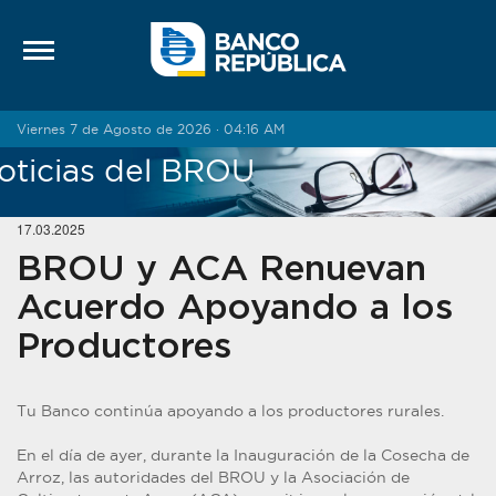
Saltar al contenido
Viernes 7 de Agosto de 2026 · 04:16 AM
oticias del BROU
17.03.2025
BROU y ACA Renuevan
Acuerdo Apoyando a los
Productores
Tu Banco continúa apoyando a los productores rurales.
En el día de ayer, durante la Inauguración de la Cosecha de
Arroz, las autoridades del BROU y la Asociación de