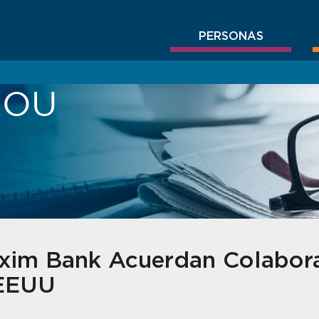
PERSONAS
BROU
xim Bank Acuerdan Colabor
EEUU