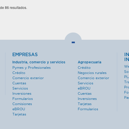
 de 86 resultados.
-
EMPRESAS
I
I
Industria, comercio y servicios
Agropecuaria
We
Pymes y Profesionales
Crédito
So
Crédito
Negocios rurales
PL
Comercio exterior
Comercio exterior
Tr
Cuentas
Servicios
Pr
Servicios
eBROU
Fo
Inversiones
Cuentas
Pa
Formularios
Inversiones
Comisiones
Tarjetas
eBROU
Formularios
Tarjetas