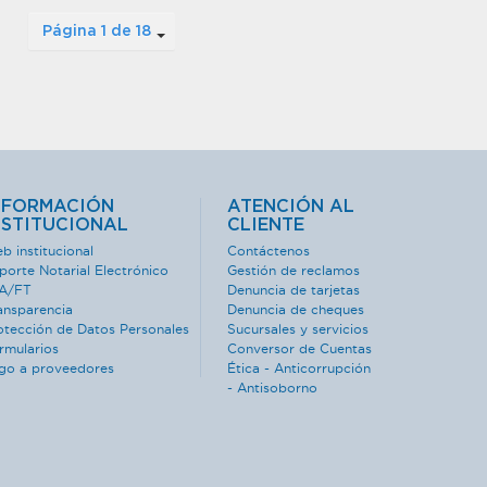
Página 1 de 18
NFORMACIÓN
ATENCIÓN AL
NSTITUCIONAL
CLIENTE
b institucional
Contáctenos
porte Notarial Electrónico
Gestión de reclamos
A/FT
Denuncia de tarjetas
ansparencia
Denuncia de cheques
otección de Datos Personales
Sucursales y servicios
rmularios
Conversor de Cuentas
go a proveedores
Ética - Anticorrupción
- Antisoborno