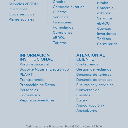
Crédito
rurales
Servicios eBROU
Comercio exterior
Comercio
Inversiones
Cuentas
exterior
Otros servicios
Servicios
Servicios
Planes sociales
Inversiones
eBROU
Formularios
Cuentas
Comisiones
Inversiones
eBROU
Tarjetas
Tarjetas
Formularios
INFORMACIÓN
ATENCIÓN AL
INSTITUCIONAL
CLIENTE
Web institucional
Contáctenos
Soporte Notarial Electrónico
Gestión de reclamos
PLA/FT
Denuncia de tarjetas
Transparencia
Denuncia de cheques
Protección de Datos
Sucursales y servicios
Personales
Conversor de
Formularios
Cuentas
Pago a proveedores
Ética -
Anticorrupción -
Antisoborno
Calificación de Riesgo en Portal BCU · Ley FATCA