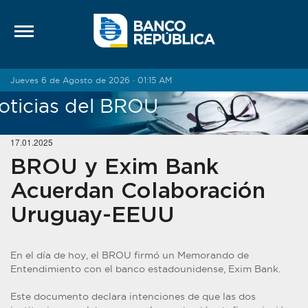
Saltar al contenido
Jueves 6 de Agosto de 2026 · 01:15 AM
oticias del BROU
17.01.2025
BROU y Exim Bank
Acuerdan Colaboración
Uruguay-EEUU
En el día de hoy, el BROU firmó un Memorando de
Entendimiento con el banco estadounidense, Exim Bank.
Este documento declara intenciones de que las dos