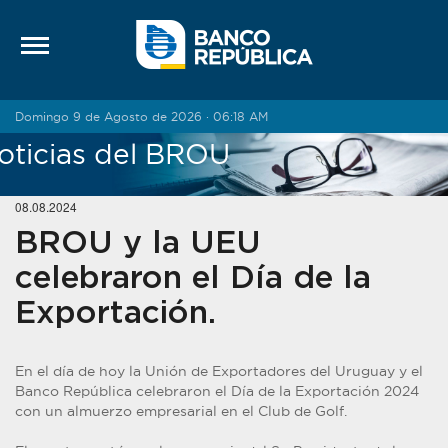
Saltar al contenido
Domingo 9 de Agosto de 2026 · 06:18 AM
oticias del BROU
08.08.2024
BROU y la UEU
celebraron el Día de la
Exportación.
En el día de hoy la Unión de Exportadores del Uruguay y el
Banco República celebraron el Día de la Exportación 2024
con un almuerzo empresarial en el Club de Golf.