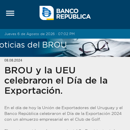
Saltar al contenido
Jueves 6 de Agosto de 2026 · 07:02 PM
oticias del BROU
08.08.2024
BROU y la UEU
celebraron el Día de la
Exportación.
En el día de hoy la Unión de Exportadores del Uruguay y el
Banco República celebraron el Día de la Exportación 2024
con un almuerzo empresarial en el Club de Golf.