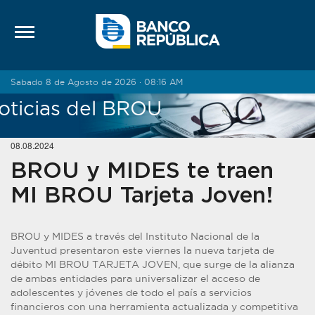
Saltar al contenido
Sabado 8 de Agosto de 2026 · 08:16 AM
oticias del BROU
08.08.2024
BROU y MIDES te traen
MI BROU Tarjeta Joven!
BROU y MIDES a través del Instituto Nacional de la
Juventud presentaron este viernes la nueva tarjeta de
débito MI BROU TARJETA JOVEN, que surge de la alianza
de ambas entidades para universalizar el acceso de
adolescentes y jóvenes de todo el país a servicios
financieros con una herramienta actualizada y competitiva