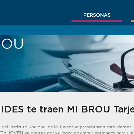
PERSONAS
BROU
DES te traen MI BROU Tarje
del Instituto Nacional de la Juventud presentaron este viernes l
A JOVEN, que surge de la alianza de ambas entidades para unive