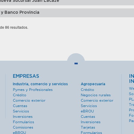
nueva Sucursal Juan Lacaze
 y Banco Provincia
 de 86 resultados.
-
EMPRESAS
I
I
Industria, comercio y servicios
Agropecuaria
We
Pymes y Profesionales
Crédito
So
Crédito
Negocios rurales
PL
Comercio exterior
Comercio exterior
Tr
Cuentas
Servicios
Pr
Servicios
eBROU
Fo
Inversiones
Cuentas
Pa
Formularios
Inversiones
Comisiones
Tarjetas
eBROU
Formularios