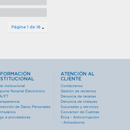
Página 1 de 18
NFORMACIÓN
ATENCIÓN AL
NSTITUCIONAL
CLIENTE
b institucional
Contáctenos
porte Notarial Electrónico
Gestión de reclamos
A/FT
Denuncia de tarjetas
ansparencia
Denuncia de cheques
otección de Datos Personales
Sucursales y servicios
rmularios
Conversor de Cuentas
go a proveedores
Ética - Anticorrupción
- Antisoborno