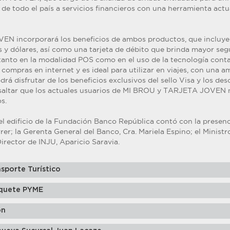
de todo el país a servicios financieros con una herramienta actu
 incorporará los beneficios de ambos productos, que incluyen
s y dólares, así como una tarjeta de débito que brinda mayor seg
tanto en la modalidad POS como en el uso de la tecnología conta
r compras en internet y es ideal para utilizar en viajes, con una a
odrá disfrutar de los beneficios exclusivos del sello Visa y los de
esaltar que los actuales usuarios de MI BROU y TARJETA JOVEN 
s.
el edificio de la Fundación Banco República contó con la presenc
er; la Gerenta General del Banco, Cra. Mariela Espino; el Ministro
Director de INJU, Aparicio Saravia.
sporte Turístico
quete PYME
ón