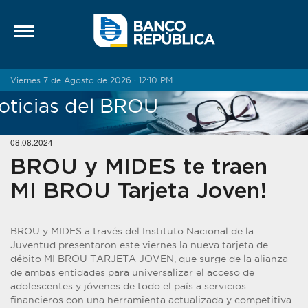
Saltar al contenido
Viernes 7 de Agosto de 2026 · 12:10 PM
oticias del BROU
08.08.2024
BROU y MIDES te traen
MI BROU Tarjeta Joven!
BROU y MIDES a través del Instituto Nacional de la
Juventud presentaron este viernes la nueva tarjeta de
débito MI BROU TARJETA JOVEN, que surge de la alianza
de ambas entidades para universalizar el acceso de
adolescentes y jóvenes de todo el país a servicios
financieros con una herramienta actualizada y competitiva