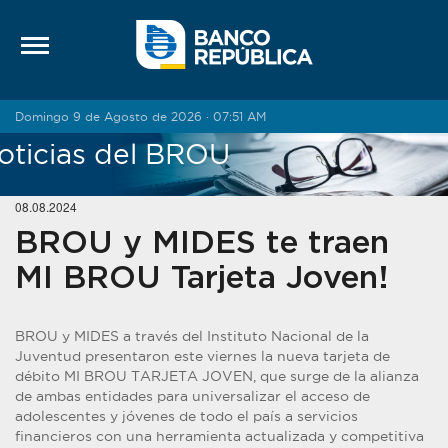
Saltar al contenido
Domingo 9 de Agosto de 2026 · 07:51 AM
oticias del BROU
08.08.2024
BROU y MIDES te traen
MI BROU Tarjeta Joven!
BROU y MIDES a través del Instituto Nacional de la
Juventud presentaron este viernes la nueva tarjeta de
débito MI BROU TARJETA JOVEN, que surge de la alianza
de ambas entidades para universalizar el acceso de
adolescentes y jóvenes de todo el país a servicios
financieros con una herramienta actualizada y competitiva