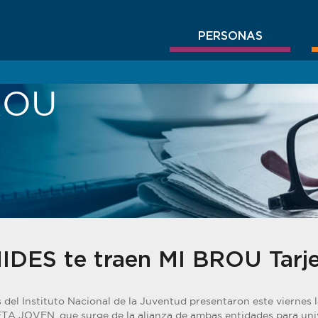
PERSONAS
BROU
DES te traen MI BROU Tarje
del Instituto Nacional de la Juventud presentaron este viernes l
A JOVEN, que surge de la alianza de ambas entidades para unive