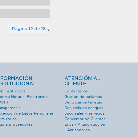
Página 12 de 18
NFORMACIÓN
ATENCIÓN AL
NSTITUCIONAL
CLIENTE
b institucional
Contáctenos
porte Notarial Electrónico
Gestión de reclamos
A/FT
Denuncia de tarjetas
ansparencia
Denuncia de cheques
otección de Datos Personales
Sucursales y servicios
rmularios
Conversor de Cuentas
go a proveedores
Ética - Anticorrupción
- Antisoborno