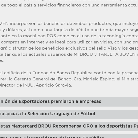
de todo el país a servicios financieros con una herramienta actu
 incorporará los beneficios de ambos productos, que incluyen
s y dólares, así como una tarjeta de débito que brinda mayor seg
tanto en la modalidad POS como en el uso de la tecnología conta
r compras en internet y es ideal para utilizar en viajes, con una a
odrá disfrutar de los beneficios exclusivos del sello Visa y los de
esaltar que los actuales usuarios de MI BROU y TARJETA JOVEN 
s.
el edificio de la Fundación Banco República contó con la presenc
er; la Gerenta General del Banco, Cra. Mariela Espino; el Ministro
Director de INJU, Aparicio Saravia.
Unión de Exportadores premiaron a empresas
auspicia a la Selección Uruguaya de Fútbol
jetas Mastercard BROU Recompensa ORO a los deportistas Pa