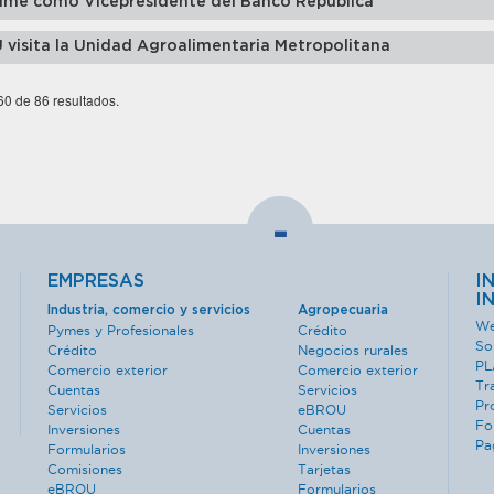
sume como Vicepresidente del Banco República
 visita la Unidad Agroalimentaria Metropolitana
 60 de 86 resultados.
-
EMPRESAS
I
I
Industria, comercio y servicios
Agropecuaria
We
Pymes y Profesionales
Crédito
So
Crédito
Negocios rurales
PL
Comercio exterior
Comercio exterior
Tr
Cuentas
Servicios
Pr
Servicios
eBROU
Fo
Inversiones
Cuentas
Pa
Formularios
Inversiones
Comisiones
Tarjetas
eBROU
Formularios