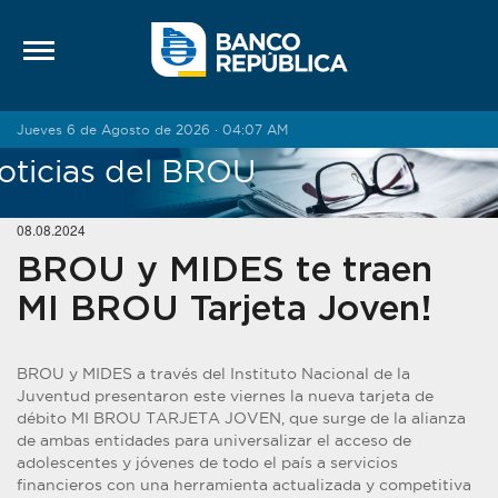
Saltar al contenido
Jueves 6 de Agosto de 2026 · 04:07 AM
oticias del BROU
08.08.2024
BROU y MIDES te traen
MI BROU Tarjeta Joven!
BROU y MIDES a través del Instituto Nacional de la
Juventud presentaron este viernes la nueva tarjeta de
débito MI BROU TARJETA JOVEN, que surge de la alianza
de ambas entidades para universalizar el acceso de
adolescentes y jóvenes de todo el país a servicios
financieros con una herramienta actualizada y competitiva