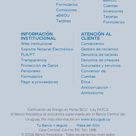
eBROU
Formularios
Cuentas
Comisiones
Inversiones
eBROU
Tarjetas
Tarjetas
Formularios
INFORMACIÓN
ATENCIÓN AL
INSTITUCIONAL
CLIENTE
Web institucional
Contáctenos
Soporte Notarial Electrónico
Gestión de reclamos
PLA/FT
Denuncia de tarjetas
Transparencia
Denuncia de cheques
Protección de Datos
Sucursales y servicios
Personales
Conversor de
Formularios
Cuentas
Pago a proveedores
Ética -
Anticorrupción -
Antisoborno
Calificación de Riesgo en Portal BCU · Ley FATCA
El Banco República se encuentra supervisado por el Banco Central del
www.bcu.gub.uy
Uruguay. Por más información en
Tu Banco + seguro ·
Mapa del Sitio
Casa Central: Cerrito 351. Tel.: 1996.
© 2026 Banco República · Todos los derechos reservados