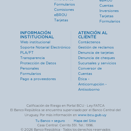
eBROU
Formularios
Cuentas
Comisiones
Inversiones
eBROU
Tarjetas
Tarjetas
Formularios
INFORMACIÓN
ATENCIÓN AL
INSTITUCIONAL
CLIENTE
Web institucional
Contáctenos
Soporte Notarial Electrónico
Gestión de reclamos
PLA/FT
Denuncia de tarjetas
Transparencia
Denuncia de cheques
Protección de Datos
Sucursales y servicios
Personales
Conversor de
Formularios
Cuentas
Pago a proveedores
Ética -
Anticorrupción -
Antisoborno
Calificación de Riesgo en Portal BCU · Ley FATCA
El Banco República se encuentra supervisado por el Banco Central del
www.bcu.gub.uy
Uruguay. Por más información en
Tu Banco + seguro ·
Mapa del Sitio
Casa Central: Cerrito 351. Tel.: 1996.
© 2026 Banco República · Todos los derechos reservados