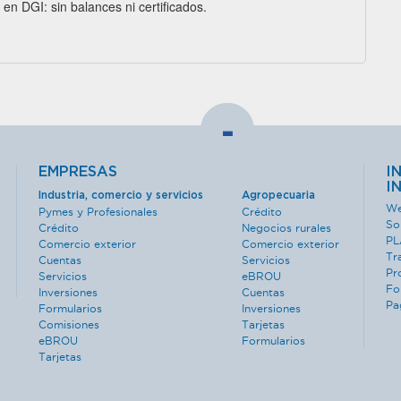
n en DGI: sin balances ni certificados.
-
EMPRESAS
I
I
Industria, comercio y servicios
Agropecuaria
We
Pymes y Profesionales
Crédito
So
Crédito
Negocios rurales
PL
Comercio exterior
Comercio exterior
Tr
Cuentas
Servicios
Pr
Servicios
eBROU
Fo
Inversiones
Cuentas
Pa
Formularios
Inversiones
Comisiones
Tarjetas
eBROU
Formularios
Tarjetas