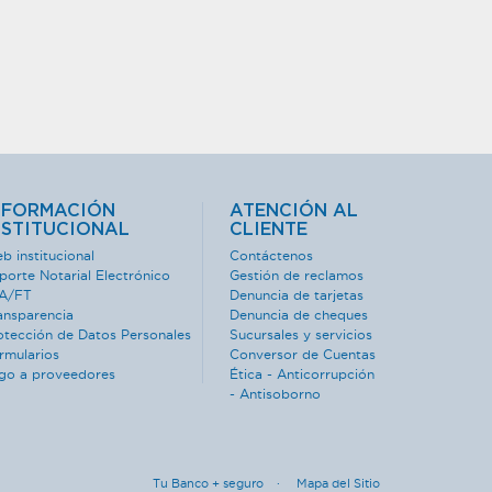
NFORMACIÓN
ATENCIÓN AL
NSTITUCIONAL
CLIENTE
b institucional
Contáctenos
porte Notarial Electrónico
Gestión de reclamos
A/FT
Denuncia de tarjetas
ansparencia
Denuncia de cheques
otección de Datos Personales
Sucursales y servicios
rmularios
Conversor de Cuentas
go a proveedores
Ética - Anticorrupción
- Antisoborno
Tu Banco + seguro ·
Mapa del Sitio