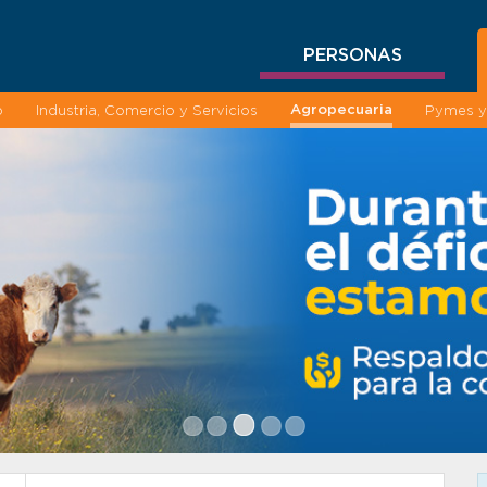
PERSONAS
Agropecuaria
o
Industria, Comercio y Servicios
Pymes y 
•
•
•
•
•