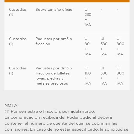
Custodias
Sobre tamaño oficio
UI
-
-
(1)
230
+
IVA
Custodias
Paquetes por dm3 o
UI
UI
UI
(1)
fracción
80
380
800
+
+
+
IVA
IVA
IVA
Custodias
Paquetes por dm3 o
UI
UI
UI
(1)
fracción de billetes,
160
380
800
joyas, piedras y
+
+
+
metales preciosos
IVA
IVA
IVA
NOTA:
(1) Por semestre o fracción, por adelantado.
La comunicación recibida del Poder Judicial deberá
contener el número de cuenta del cual se cobrarán las
comisiones. En caso de no estar especificado, la solicitud se