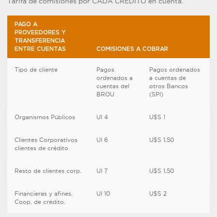
Tarifa de comisiones por CADA CRÉDITO en cuenta.
PAGO A
PROVEEDORES Y
TRANSFERENCIA
ENTRE CUENTAS
COMISIONES A COBRAR
Tipo de cliente
Pagos
Pagos ordenados
ordenados a
a cuentas de
cuentas del
otros Bancos
BROU
(SPI)
Organismos Públicos
UI 4
U$S 1
Clientes Corporativos
UI 6
U$S 1,50
clientes de crédito
Resto de clientes corp.
UI 7
U$S 1,50
Financieras y afines.
UI 10
U$S 2
Coop. de crédito.