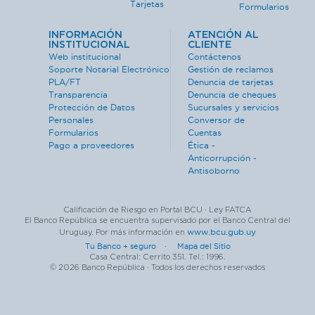
Tarjetas
Formularios
INFORMACIÓN
ATENCIÓN AL
INSTITUCIONAL
CLIENTE
Web institucional
Contáctenos
Soporte Notarial Electrónico
Gestión de reclamos
PLA/FT
Denuncia de tarjetas
Transparencia
Denuncia de cheques
Protección de Datos
Sucursales y servicios
Personales
Conversor de
Formularios
Cuentas
Pago a proveedores
Ética -
Anticorrupción -
Antisoborno
Calificación de Riesgo en Portal BCU · Ley FATCA
El Banco República se encuentra supervisado por el Banco Central del
www.bcu.gub.uy
Uruguay. Por más información en
Tu Banco + seguro ·
Mapa del Sitio
Casa Central: Cerrito 351. Tel.: 1996.
© 2026 Banco República · Todos los derechos reservados