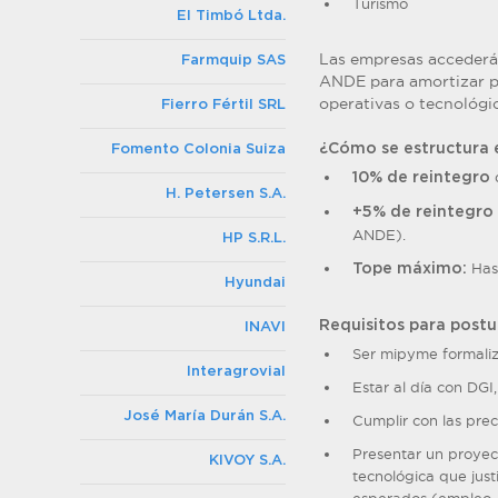
Turismo
El Timbó Ltda.
Las empresas accederá
Farmquip SAS
ANDE para amortizar pa
operativas o tecnológic
Fierro Fértil SRL
¿Cómo se estructura e
Fomento Colonia Suiza
d
10% de reintegro
H. Petersen S.A.
+5% de reintegro 
ANDE).
HP S.R.L.
Has
Tope máximo:
Hyundai
Requisitos para postu
INAVI
Ser mipyme formaliz
Interagrovial
Estar al día con DGI
José María Durán S.A.
Cumplir con las prec
Presentar un proyec
KIVOY S.A.
tecnológica que just