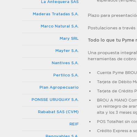
esperados (empleo, c
La Antequera SAS
Maderas Tratadas S.A.
Plazo para presentaci
Marco Natural S.A.
Postulaciones a través
Mary SRL
Todo lo que tu Pyme n
Mayfer S.A.
Una propuesta integral 
herramientas de cobro 
Nantives S.A.
Cuenta Pyme BROU
Pertilco S.A.
Tarjeta de Débito M
Plan Agropecuario
Tarjeta de Crédito P
PONSSE URUGUAY S.A.
BROU A MANO Comerci
un reintegro de ara
Rababat SAS (CVM)
alta y los 3 meses 
POS TotalNet sin co
REIF
Crédito Express a so
Renovables S.A.