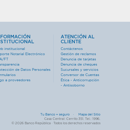
NFORMACIÓN
ATENCIÓN AL
NSTITUCIONAL
CLIENTE
b institucional
Contáctenos
porte Notarial Electrónico
Gestión de reclamos
A/FT
Denuncia de tarjetas
ansparencia
Denuncia de cheques
otección de Datos Personales
Sucursales y servicios
rmularios
Conversor de Cuentas
go a proveedores
Ética - Anticorrupción
- Antisoborno
Tu Banco + seguro ·
Mapa del Sitio
Casa Central: Cerrito 351. Tel.: 1996.
© 2026 Banco República · Todos los derechos reservados