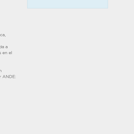
ca,
da a
 en el
n
or ANDE: