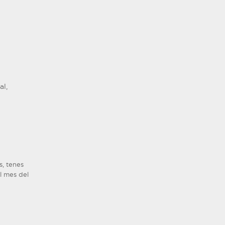
al,
, tenes
l mes del