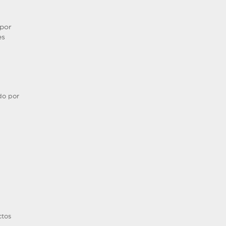
 por
es
do por
ctos