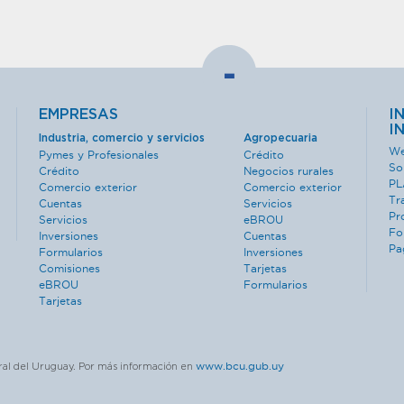
-
EMPRESAS
I
I
Industria, comercio y servicios
Agropecuaria
We
Pymes y Profesionales
Crédito
So
Crédito
Negocios rurales
PL
Comercio exterior
Comercio exterior
Tr
Cuentas
Servicios
Pr
Servicios
eBROU
Fo
Inversiones
Cuentas
Pa
Formularios
Inversiones
Comisiones
Tarjetas
eBROU
Formularios
Tarjetas
www.bcu.gub.uy
ral del Uruguay. Por más información en