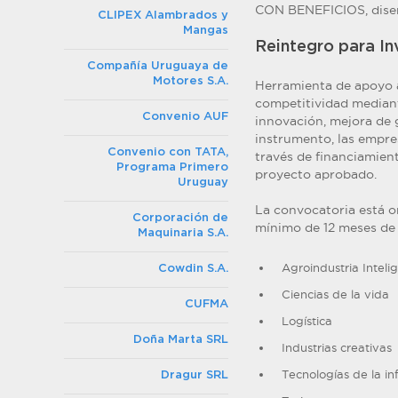
CON BENEFICIOS, diseñ
CLIPEX Alambrados y
Mangas
Reintegro para In
Compañía Uruguaya de
Motores S.A.
Herramienta de apoyo 
competitividad mediant
Convenio AUF
innovación, mejora de g
instrumento, las empres
Convenio con TATA,
través de financiamien
Programa Primero
proyecto aprobado.
Uruguay
La convocatoria está 
Corporación de
mínimo de 12 meses de 
Maquinaria S.A.
Agroindustria Inteli
Cowdin S.A.
Ciencias de la vida
CUFMA
Logística
Doña Marta SRL
Industrias creativas
Tecnologías de la in
Dragur SRL