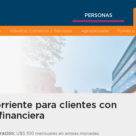
PERSONAS
o
Industria, Comercio y Servicios
Agropecuaria
Pymes y 
riente para clientes con
financiera
U$S 100 mensuales en ambas monedas.
ración: