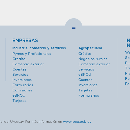
-
EMPRESAS
I
I
Industria, comercio y servicios
Agropecuaria
We
Pymes y Profesionales
Crédito
So
Crédito
Negocios rurales
PL
Comercio exterior
Comercio exterior
Tr
Cuentas
Servicios
Pr
Servicios
eBROU
Fo
Inversiones
Cuentas
Pa
Formularios
Inversiones
Comisiones
Tarjetas
eBROU
Formularios
Tarjetas
www.bcu.gub.uy
ral del Uruguay. Por más información en