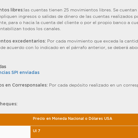
las cuentas tienen 25 movimientos libres. Se cuentan
tos libres:
pliquen ingresos o salidas de dinero de las cuentas realizados p
nte, para o hacia la cuenta del cliente o por el propio banco a cu
ontabilizan todos los canales.
Por cada movimiento que exceda la canti
entos excedentarios:
de acuerdo con lo indicado en el párrafo anterior, se deberá abo
das
cias SPI enviadas
Por cada depósito realizado en un corres
os en Corresponsales:
cheques:
Precio en Moneda Nacional o Dólares USA
UI 7