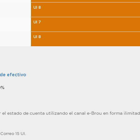
UI 8
UI 7
UI 8
de efectivo
0%
r el estado de cuenta utilizando el canal e-Brou en forma ilimitad
Correo 15 UI.