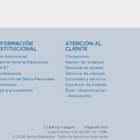
NFORMACIÓN
ATENCIÓN AL
NSTITUCIONAL
CLIENTE
b institucional
Contáctenos
porte Notarial Electrónico
Gestión de reclamos
A/FT
Denuncia de tarjetas
ansparencia
Denuncia de cheques
otección de Datos Personales
Sucursales y servicios
rmularios
Conversor de Cuentas
go a proveedores
Ética - Anticorrupción
- Antisoborno
Tu Banco + seguro ·
Mapa del Sitio
Casa Central: Cerrito 351. Tel.: 1996.
© 2026 Banco República · Todos los derechos reservados