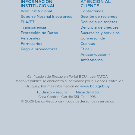
INFORMACIÓN
ATENCIÓN AL
INSTITUCIONAL
CLIENTE
Web institucional
Contáctenos
Soporte Notarial Electrónico
Gestión de reclamos
PLA/FT
Denuncia de tarjetas
Transparencia
Denuncia de cheques
Protección de Datos
Sucursales y servicios
Personales
Conversor de
Formularios
Cuentas
Pago a proveedores
Ética -
Anticorrupción -
Antisoborno
Calificación de Riesgo en Portal BCU · Ley FATCA
El Banco República se encuentra supervisado por el Banco Central del
www.bcu.gub.uy
Uruguay. Por más información en
Tu Banco + seguro ·
Mapa del Sitio
Casa Central: Cerrito 351. Tel.: 1996.
© 2026 Banco República · Todos los derechos reservados