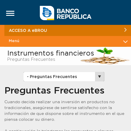
Saltar al contenido
ACCESO A eBROU
Menú
Instrumentos financieros
Preguntas Frecuentes
Preguntas Frecuentes
Cuando decida realizar una inversión en productos no
tradicionales, asegúrese de sentirse satisfecho con la
información de que dispone sobre el instrumento en el que
piensa colocar su dinero.