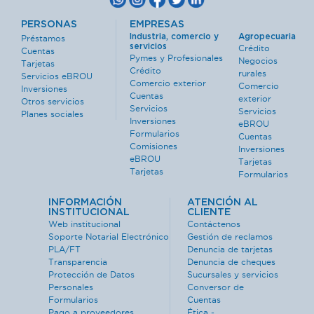
PERSONAS
EMPRESAS
Industria, comercio y
Agropecuaria
Préstamos
servicios
Crédito
Cuentas
Pymes y Profesionales
Negocios
Tarjetas
Crédito
rurales
Servicios eBROU
Comercio exterior
Comercio
Inversiones
Cuentas
exterior
Otros servicios
Servicios
Servicios
Planes sociales
Inversiones
eBROU
Formularios
Cuentas
Comisiones
Inversiones
eBROU
Tarjetas
Tarjetas
Formularios
INFORMACIÓN
ATENCIÓN AL
INSTITUCIONAL
CLIENTE
Web institucional
Contáctenos
Soporte Notarial Electrónico
Gestión de reclamos
PLA/FT
Denuncia de tarjetas
Transparencia
Denuncia de cheques
Protección de Datos
Sucursales y servicios
Personales
Conversor de
Formularios
Cuentas
Pago a proveedores
Ética -