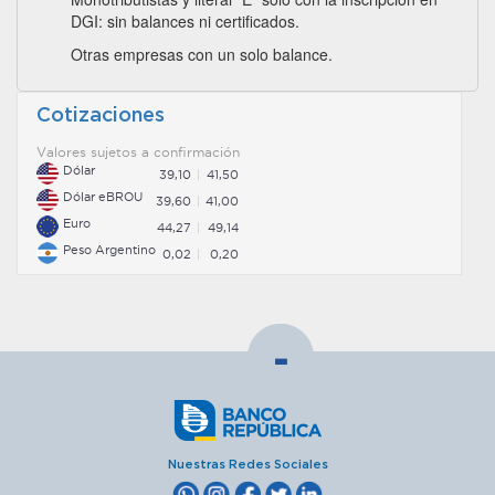
DGI: sin balances ni certificados.
Otras empresas con un solo balance.
Cotizaciones
Valores sujetos a confirmación
Dólar
39,10
41,50
Dólar eBROU
39,60
41,00
Euro
44,27
49,14
Peso Argentino
0,02
0,20
-
Nuestras Redes Sociales