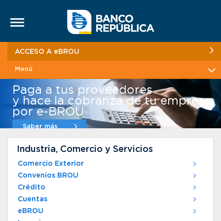
Saltar al contenido
ACCESO A eBROU
Menú
Paga a tus proveedores
y hace la cobranza de tu empresa
por e-BROU
Saber más
Industria, Comercio y Servicios
Comercio Exterior
Convenios BROU
Crédito
Cuentas
eBROU