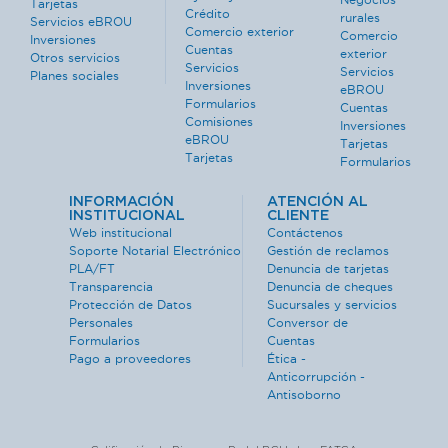
Tarjetas
Crédito
rurales
Servicios eBROU
Comercio exterior
Comercio
Inversiones
Cuentas
exterior
Otros servicios
Servicios
Servicios
Planes sociales
Inversiones
eBROU
Formularios
Cuentas
Comisiones
Inversiones
eBROU
Tarjetas
Tarjetas
Formularios
INFORMACIÓN
ATENCIÓN AL
INSTITUCIONAL
CLIENTE
Web institucional
Contáctenos
Soporte Notarial Electrónico
Gestión de reclamos
PLA/FT
Denuncia de tarjetas
Transparencia
Denuncia de cheques
Protección de Datos
Sucursales y servicios
Personales
Conversor de
Formularios
Cuentas
Pago a proveedores
Ética -
Anticorrupción -
Antisoborno