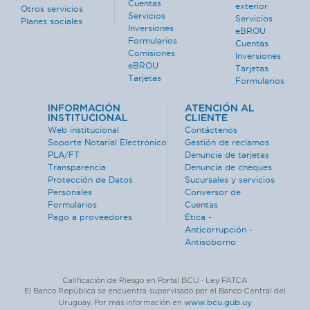
Cuentas
exterior
Otros servicios
Servicios
Servicios
Planes sociales
Inversiones
eBROU
Formularios
Cuentas
Comisiones
Inversiones
eBROU
Tarjetas
Tarjetas
Formularios
INFORMACIÓN
ATENCIÓN AL
INSTITUCIONAL
CLIENTE
Web institucional
Contáctenos
Soporte Notarial Electrónico
Gestión de reclamos
PLA/FT
Denuncia de tarjetas
Transparencia
Denuncia de cheques
Protección de Datos
Sucursales y servicios
Personales
Conversor de
Formularios
Cuentas
Pago a proveedores
Ética -
Anticorrupción -
Antisoborno
Calificación de Riesgo en Portal BCU · Ley FATCA
El Banco República se encuentra supervisado por el Banco Central del
www.bcu.gub.uy
Uruguay. Por más información en