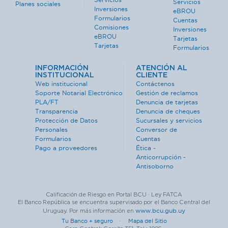
Servicios
Planes sociales
Inversiones
eBROU
Formularios
Cuentas
Comisiones
Inversiones
eBROU
Tarjetas
Tarjetas
Formularios
INFORMACIÓN
ATENCIÓN AL
INSTITUCIONAL
CLIENTE
Web institucional
Contáctenos
Soporte Notarial Electrónico
Gestión de reclamos
PLA/FT
Denuncia de tarjetas
Transparencia
Denuncia de cheques
Protección de Datos
Sucursales y servicios
Personales
Conversor de
Formularios
Cuentas
Pago a proveedores
Ética -
Anticorrupción -
Antisoborno
Calificación de Riesgo en Portal BCU · Ley FATCA
El Banco República se encuentra supervisado por el Banco Central del
www.bcu.gub.uy
Uruguay. Por más información en
Tu Banco + seguro ·
Mapa del Sitio