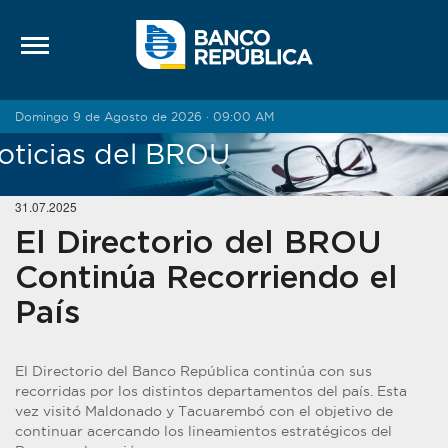
Saltar al contenido
Domingo 9 de Agosto de 2026 · 09:00 AM
oticias del BROU
31.07.2025
El Directorio del BROU
Continúa Recorriendo el
País
El Directorio del Banco República continúa con sus
recorridas por los distintos departamentos del país. Esta
vez visitó Maldonado y Tacuarembó con el objetivo de
continuar acercando los lineamientos estratégicos del