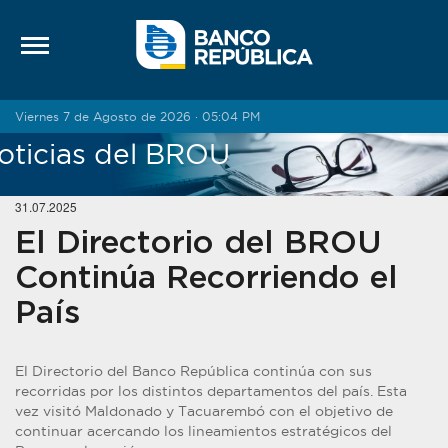
Saltar al contenido
Viernes 7 de Agosto de 2026 · 05:04 PM
oticias del BROU
31.07.2025
El Directorio del BROU
Continúa Recorriendo el
País
El Directorio del Banco República continúa con sus
recorridas por los distintos departamentos del país. Esta
vez visitó Maldonado y Tacuarembó con el objetivo de
continuar acercando los lineamientos estratégicos del