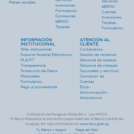
Servicios
Planes sociales
Inversiones
eBROU
Formularios
Cuentas
Comisiones
Inversiones
eBROU
Tarjetas
Tarjetas
Formularios
INFORMACIÓN
ATENCIÓN AL
INSTITUCIONAL
CLIENTE
Web institucional
Contáctenos
Soporte Notarial Electrónico
Gestión de reclamos
PLA/FT
Denuncia de tarjetas
Transparencia
Denuncia de cheques
Protección de Datos
Sucursales y servicios
Personales
Conversor de
Formularios
Cuentas
Pago a proveedores
Ética -
Anticorrupción -
Antisoborno
Calificación de Riesgo en Portal BCU · Ley FATCA
El Banco República se encuentra supervisado por el Banco Central del
www.bcu.gub.uy
Uruguay. Por más información en
Tu Banco + seguro ·
Mapa del Sitio