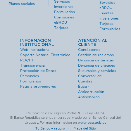
Servicios
Servicios
Planes sociales
Inversiones
eBROU
Formularios
Cuentas
Comisiones
Inversiones
eBROU
Tarjetas
Tarjetas
Formularios
INFORMACIÓN
ATENCIÓN AL
INSTITUCIONAL
CLIENTE
Web institucional
Contáctenos
Soporte Notarial Electrónico
Gestión de reclamos
PLA/FT
Denuncia de tarjetas
Transparencia
Denuncia de cheques
Protección de Datos
Sucursales y servicios
Personales
Conversor de
Formularios
Cuentas
Pago a proveedores
Ética -
Anticorrupción -
Antisoborno
Calificación de Riesgo en Portal BCU · Ley FATCA
El Banco República se encuentra supervisado por el Banco Central del
www.bcu.gub.uy
Uruguay. Por más información en
Tu Banco + seguro ·
Mapa del Sitio