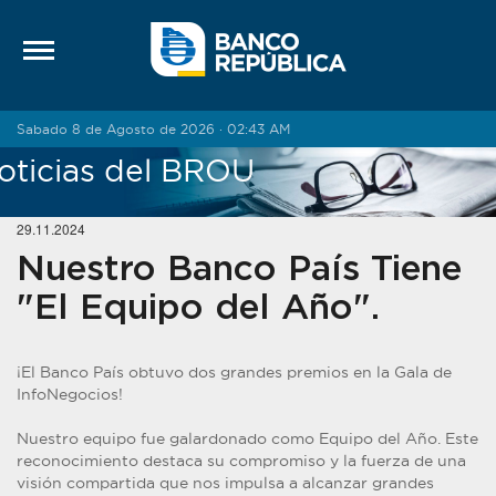
Saltar al contenido
Sabado 8 de Agosto de 2026 · 02:43 AM
oticias del BROU
29.11.2024
Nuestro Banco País Tiene
"El Equipo del Año".
¡El Banco País obtuvo dos grandes premios en la Gala de
InfoNegocios!
Nuestro equipo fue galardonado como Equipo del Año. Este
reconocimiento destaca su compromiso y la fuerza de una
visión compartida que nos impulsa a alcanzar grandes