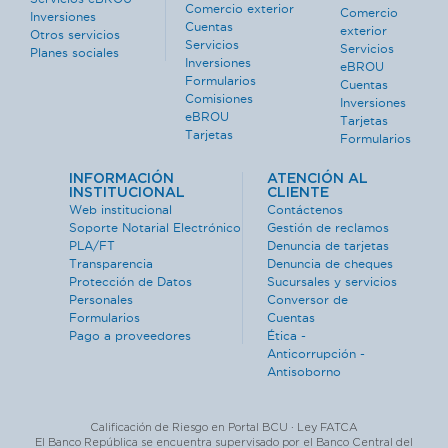
Comercio exterior
Comercio
Inversiones
Cuentas
exterior
Otros servicios
Servicios
Servicios
Planes sociales
Inversiones
eBROU
Formularios
Cuentas
Comisiones
Inversiones
eBROU
Tarjetas
Tarjetas
Formularios
INFORMACIÓN
ATENCIÓN AL
INSTITUCIONAL
CLIENTE
Web institucional
Contáctenos
Soporte Notarial Electrónico
Gestión de reclamos
PLA/FT
Denuncia de tarjetas
Transparencia
Denuncia de cheques
Protección de Datos
Sucursales y servicios
Personales
Conversor de
Formularios
Cuentas
Pago a proveedores
Ética -
Anticorrupción -
Antisoborno
Calificación de Riesgo en Portal BCU · Ley FATCA
El Banco República se encuentra supervisado por el Banco Central del