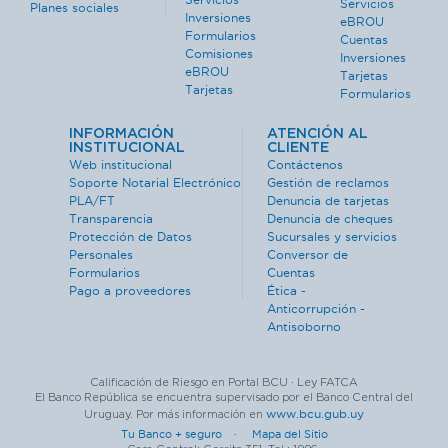
Servicios
Planes sociales
Inversiones
eBROU
Formularios
Cuentas
Comisiones
Inversiones
eBROU
Tarjetas
Tarjetas
Formularios
INFORMACIÓN
ATENCIÓN AL
INSTITUCIONAL
CLIENTE
Web institucional
Contáctenos
Soporte Notarial Electrónico
Gestión de reclamos
PLA/FT
Denuncia de tarjetas
Transparencia
Denuncia de cheques
Protección de Datos
Sucursales y servicios
Personales
Conversor de
Formularios
Cuentas
Pago a proveedores
Ética -
Anticorrupción -
Antisoborno
Calificación de Riesgo en Portal BCU · Ley FATCA
El Banco República se encuentra supervisado por el Banco Central del
www.bcu.gub.uy
Uruguay. Por más información en
Tu Banco + seguro ·
Mapa del Sitio