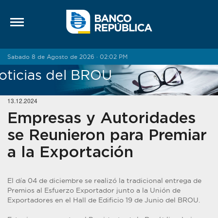
Saltar al contenido
Sabado 8 de Agosto de 2026 · 02:02 PM
oticias del BROU
13.12.2024
Empresas y Autoridades
se Reunieron para Premiar
a la Exportación
El día 04 de diciembre se realizó la tradicional entrega de
Premios al Esfuerzo Exportador junto a la Unión de
Exportadores en el Hall de Edificio 19 de Junio del BROU.