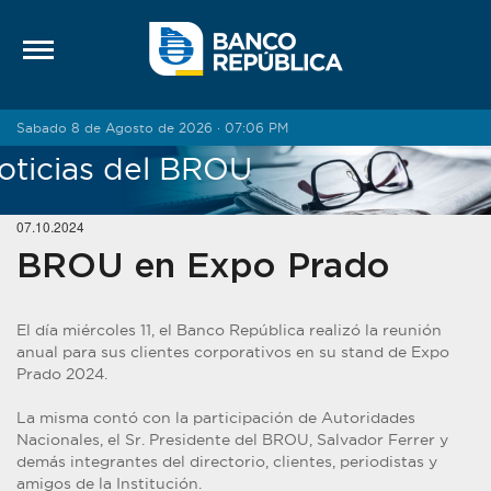
Saltar al contenido
Sabado 8 de Agosto de 2026 · 07:06 PM
oticias del BROU
07.10.2024
BROU en Expo Prado
El día miércoles 11, el Banco República realizó la reunión
anual para sus clientes corporativos en su stand de Expo
Prado 2024.
La misma contó con la participación de Autoridades
Nacionales, el Sr. Presidente del BROU, Salvador Ferrer y
demás integrantes del directorio, clientes, periodistas y
amigos de la Institución.