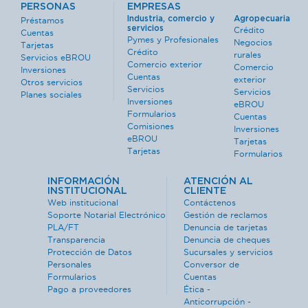
PERSONAS
EMPRESAS
Industria, comercio y
Agropecuaria
Préstamos
servicios
Crédito
Cuentas
Pymes y Profesionales
Negocios
Tarjetas
Crédito
rurales
Servicios eBROU
Comercio exterior
Comercio
Inversiones
Cuentas
exterior
Otros servicios
Servicios
Servicios
Planes sociales
Inversiones
eBROU
Formularios
Cuentas
Comisiones
Inversiones
eBROU
Tarjetas
Tarjetas
Formularios
INFORMACIÓN
ATENCIÓN AL
INSTITUCIONAL
CLIENTE
Web institucional
Contáctenos
Soporte Notarial Electrónico
Gestión de reclamos
PLA/FT
Denuncia de tarjetas
Transparencia
Denuncia de cheques
Protección de Datos
Sucursales y servicios
Personales
Conversor de
Formularios
Cuentas
Pago a proveedores
Ética -
Anticorrupción -