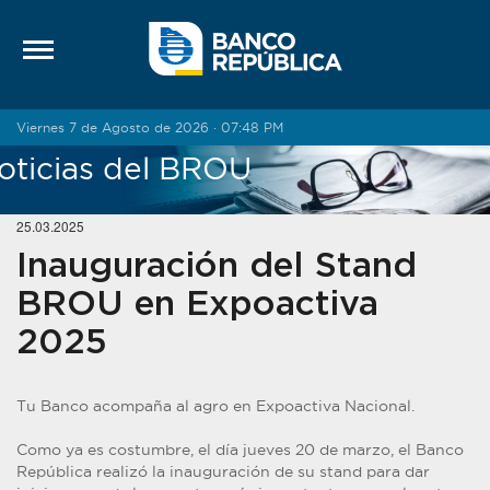
Saltar al contenido
Viernes 7 de Agosto de 2026 · 07:48 PM
oticias del BROU
25.03.2025
Inauguración del Stand
BROU en Expoactiva
2025
Tu Banco acompaña al agro en Expoactiva Nacional.
Como ya es costumbre, el día jueves 20 de marzo, el Banco
República realizó la inauguración de su stand para dar