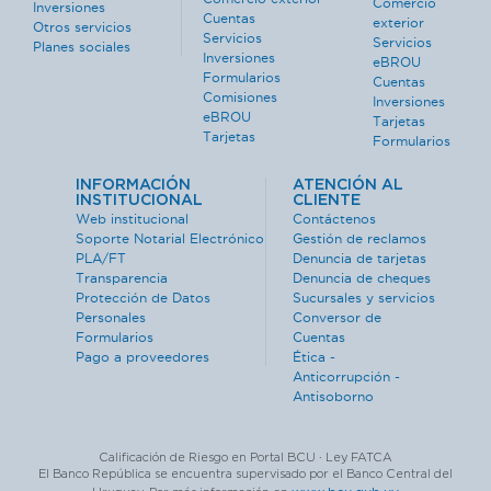
Comercio
Inversiones
Cuentas
exterior
Otros servicios
Servicios
Servicios
Planes sociales
Inversiones
eBROU
Formularios
Cuentas
Comisiones
Inversiones
eBROU
Tarjetas
Tarjetas
Formularios
INFORMACIÓN
ATENCIÓN AL
INSTITUCIONAL
CLIENTE
Web institucional
Contáctenos
Soporte Notarial Electrónico
Gestión de reclamos
PLA/FT
Denuncia de tarjetas
Transparencia
Denuncia de cheques
Protección de Datos
Sucursales y servicios
Personales
Conversor de
Formularios
Cuentas
Pago a proveedores
Ética -
Anticorrupción -
Antisoborno
Calificación de Riesgo en Portal BCU · Ley FATCA
El Banco República se encuentra supervisado por el Banco Central del