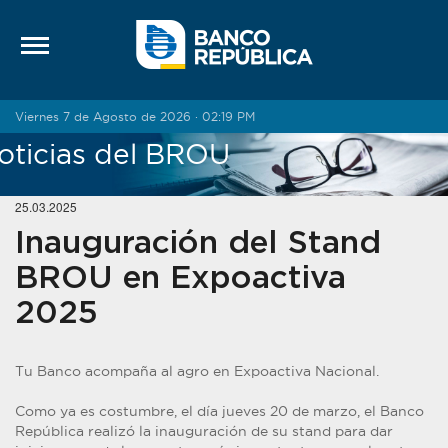
Saltar al contenido
Viernes 7 de Agosto de 2026 · 02:19 PM
oticias del BROU
25.03.2025
Inauguración del Stand
BROU en Expoactiva
2025
Tu Banco acompaña al agro en Expoactiva Nacional.
Como ya es costumbre, el día jueves 20 de marzo, el Banco
República realizó la inauguración de su stand para dar