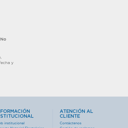
 No
,
fecha y
NFORMACIÓN
ATENCIÓN AL
NSTITUCIONAL
CLIENTE
b institucional
Contáctenos