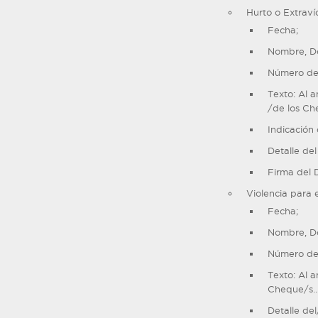
Hurto o Extrav
Fecha;
Nombre, Do
Número de 
Texto: Al a
/de los Ch
Indicación 
Detalle de
Firma del 
Violencia para 
Fecha;
Nombre, Do
Número de 
Texto: Al a
Cheque/s
Detalle de