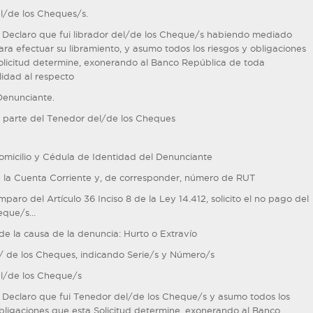
l/de los Cheques/s.
l: Declaro que fui librador del/de los Cheque/s habiendo mediado
ara efectuar su libramiento, y asumo todos los riesgos y obligaciones
olicitud determine, exonerando al Banco República de toda
lidad al respecto
Denunciante.
r parte del Tenedor del/de los Cheques
micilio y Cédula de Identidad del Denunciante
la Cuenta Corriente y, de corresponder, número de RUT
mparo del Artículo 36 Inciso 8 de la Ley 14.412, solicito el no pago del
heque/s…
de la causa de la denuncia: Hurto o Extravío
l/ de los Cheques, indicando Serie/s y Número/s
l/de los Cheque/s
l: Declaro que fui Tenedor del/de los Cheque/s y asumo todos los
obligaciones que esta Solicitud determine, exonerando al Banco