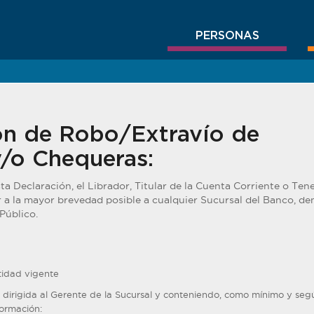
PERSONAS
ón de Robo/Extravío de
/o Chequeras:
sta Declaración, el Librador, Titular de la Cuenta Corriente o Ten
 a la mayor brevedad posible a cualquier Sucursal del Banco, de
Público.
idad vigente
 dirigida al Gerente de la Sucursal y conteniendo, como mínimo y seg
formación: