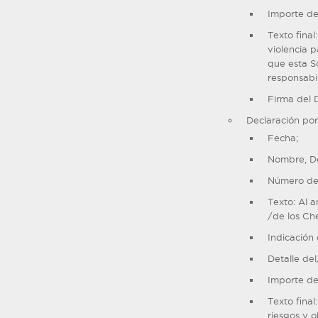
Importe de
Texto fina
violencia p
que esta S
responsabi
Firma del 
Declaración po
Fecha;
Nombre, Do
Número de 
Texto: Al a
/de los C
Indicación 
Detalle de
Importe de
Texto fina
riesgos y 