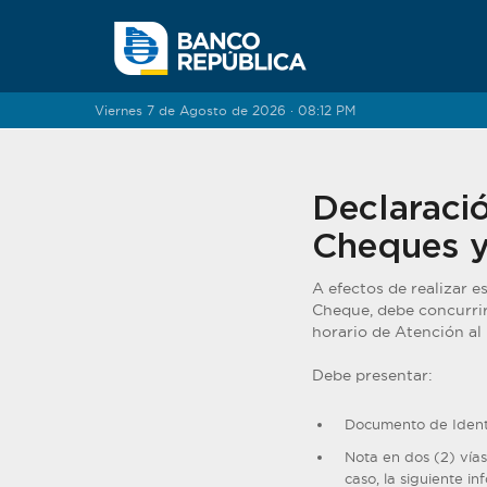
Saltar al contenido
Viernes 7 de Agosto de 2026 · 08:12 PM
Declaraci
Cheques y
A efectos de realizar e
Cheque, debe concurrir
horario de Atención al 
Debe presentar:
Documento de Ident
Nota en dos (2) vías
caso, la siguiente in