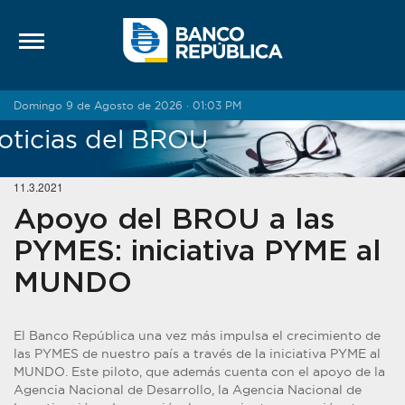
Saltar al contenido
Domingo 9 de Agosto de 2026 · 01:03 PM
oticias del BROU
11.3.2021
Apoyo del BROU a las
PYMES: iniciativa PYME al
MUNDO
El Banco República una vez más impulsa el crecimiento de
las PYMES de nuestro país a través de la iniciativa PYME al
MUNDO. Este piloto, que además cuenta con el apoyo de la
Agencia Nacional de Desarrollo, la Agencia Nacional de