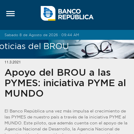
Saltar al contenido
Sabado 8 de Agosto de 2026 · 09:44 AM
oticias del BROU
11.3.2021
Apoyo del BROU a las
PYMES: iniciativa PYME al
MUNDO
El Banco República una vez más impulsa el crecimiento de
las PYMES de nuestro país a través de la iniciativa PYME al
MUNDO. Este piloto, que además cuenta con el apoyo de la
Agencia Nacional de Desarrollo, la Agencia Nacional de