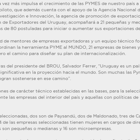
vez más impulsa el crecimiento de las PYMES de nuestro país a tr
loto, que además cuenta con el apoyo de la Agencia Nacional de
vestigación e Innovación, la agencia de promoción de exportacio
ón de Exportadores del Uruguay, acompañará a 21 pequeñas y me
s de 80 postuladas para iniciar o aumentar sus exportaciones de 
ed de mentores de empresas exportadoras y un equipo técnico fo
ordinan la herramienta PYME al MUNDO, 21 empresas de bienes y
o el camino para diseñar su plan de internacionalización.
ras del presidente del BROU, Salvador Ferrer, “Uruguay es un p
gnificativa en la proyección hacia el mundo. Son muchas las P
logran sostenerse en ese camino”.
es de carácter técnico establecidas en las bases, para la selecc
te las empresas del interior del país y aquellas con políticas d
seleccionadas, dos son de Paysandú, dos de Maldonado, tres de C
 de las empresas seleccionadas tienen mujeres en cargos de dire
s son pequeñas o medianas y 16 son microempresas.