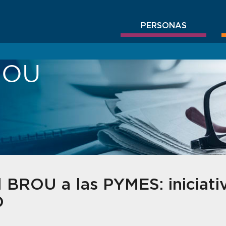
PERSONAS
BROU
 BROU a las PYMES: iniciat
O