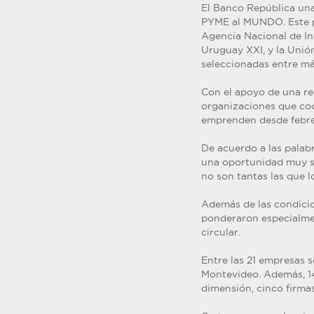
El Banco República una 
PYME al MUNDO. Este pi
Agencia Nacional de In
Uruguay XXI, y la Uni
seleccionadas entre má
Con el apoyo de una r
organizaciones que co
emprenden desde febrer
De acuerdo a las palab
una oportunidad muy si
no son tantas las que 
Además de las condicion
ponderaron especialmen
circular.
Entre las 21 empresas 
Montevideo. Además, 14
dimensión, cinco firma