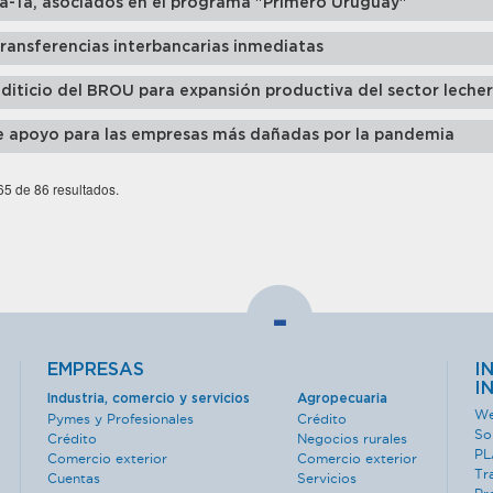
Ta-Ta, asociados en el programa "Primero Uruguay"
ansferencias interbancarias inmediatas
iticio del BROU para expansión productiva del sector leche
e apoyo para las empresas más dañadas por la pandemia
 65 de 86 resultados.
-
EMPRESAS
I
I
Industria, comercio y servicios
Agropecuaria
We
Pymes y Profesionales
Crédito
So
Crédito
Negocios rurales
PL
Comercio exterior
Comercio exterior
Tr
Cuentas
Servicios