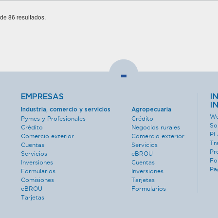
 de 86 resultados.
-
EMPRESAS
I
I
Industria, comercio y servicios
Agropecuaria
We
Pymes y Profesionales
Crédito
So
Crédito
Negocios rurales
PL
Comercio exterior
Comercio exterior
Tr
Cuentas
Servicios
Pr
Servicios
eBROU
Fo
Inversiones
Cuentas
Pa
Formularios
Inversiones
Comisiones
Tarjetas
eBROU
Formularios
Tarjetas