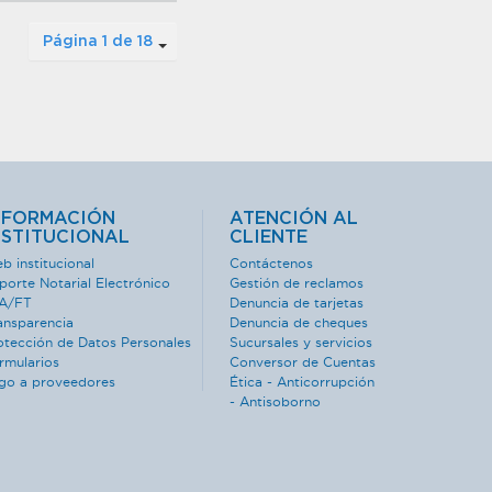
Página 1 de 18
NFORMACIÓN
ATENCIÓN AL
NSTITUCIONAL
CLIENTE
b institucional
Contáctenos
porte Notarial Electrónico
Gestión de reclamos
A/FT
Denuncia de tarjetas
ansparencia
Denuncia de cheques
otección de Datos Personales
Sucursales y servicios
rmularios
Conversor de Cuentas
go a proveedores
Ética - Anticorrupción
- Antisoborno