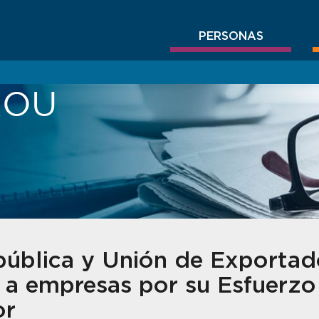
PERSONAS
BROU
ública y Unión de Exportad
 a empresas por su Esfuerzo
or