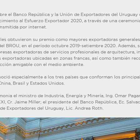
mbre el Banco República y la Unión de Exportadores del Uruguay 
cimiento al Esfuerzo Exportador 2020, a través de una ceremonia
nsmitida por internet.
les obtuvieron su premio como mayores exportadoras generales,
del BROU, en el período octubre 2019-setiembre 2020. Además, 
esas exportadoras de servicios profesionales de arquitectura, in
s exportadoras ubicadas en zonas francas, así como también re
cción amigable con el medio ambiente.
noció especialmente a los tres países que conforman los principal
hina, Brasil y Estados Unidos.
monia el ministro de Industria, Energía y Minería, Ing. Omar Pagan
I, Cr. Jaime Miller; el presidente del Banco República, Ec. Salvad
 de Exportadores del Uruguay, Lic. Andrea Roth.