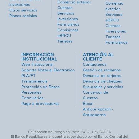
Comercio exterior
Comercio
Inversiones
Cuentas
exterior
Otros servicios
Servicios
Servicios
Planes sociales
Inversiones
eBROU
Formularios
Cuentas
Comisiones
Inversiones
eBROU
Tarjetas
Tarjetas
Formularios
INFORMACIÓN
ATENCIÓN AL
INSTITUCIONAL
CLIENTE
Web institucional
Contáctenos
Soporte Notarial Electrónico
Gestión de reclamos
PLA/FT
Denuncia de tarjetas
Transparencia
Denuncia de cheques
Protección de Datos
Sucursales y servicios
Personales
Conversor de
Formularios
Cuentas
Pago a proveedores
Ética -
Anticorrupción -
Antisoborno
Calificación de Riesgo en Portal BCU · Ley FATCA
El Banco República se encuentra supervisado por el Banco Central del