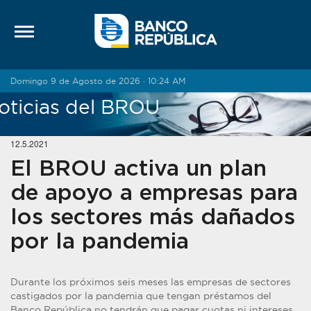
Saltar al contenido
Domingo 9 de Agosto de 2026 · 10:24 AM
oticias del BROU
12.5.2021
El BROU activa un plan
de apoyo a empresas para
los sectores más dañados
por la pandemia
Durante los próximos seis meses las empresas de sectores
castigados por la pandemia que tengan préstamos del
Banco República no tendrán que pagar cuotas ni intereses.