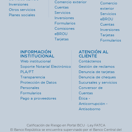
Comercio exterior
Comercio
Inversiones
Cuentas
exterior
Otros servicios
Servicios
Servicios
Planes sociales
Inversiones
eBROU
Formularios
Cuentas
Comisiones
Inversiones
eBROU
Tarjetas
Tarjetas
Formularios
INFORMACIÓN
ATENCIÓN AL
INSTITUCIONAL
CLIENTE
Web institucional
Contáctenos
Soporte Notarial Electrónico
Gestión de reclamos
PLA/FT
Denuncia de tarjetas
Transparencia
Denuncia de cheques
Protección de Datos
Sucursales y servicios
Personales
Conversor de
Formularios
Cuentas
Pago a proveedores
Ética -
Anticorrupción -
Antisoborno
Calificación de Riesgo en Portal BCU · Ley FATCA
El Banco República se encuentra supervisado por el Banco Central del