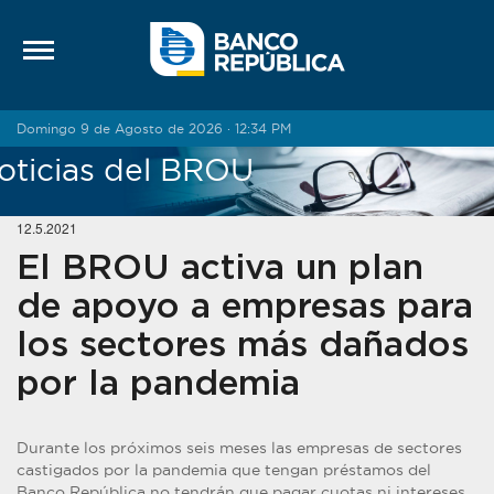
Saltar al contenido
Domingo 9 de Agosto de 2026 · 12:34 PM
oticias del BROU
12.5.2021
El BROU activa un plan
de apoyo a empresas para
los sectores más dañados
por la pandemia
Durante los próximos seis meses las empresas de sectores
castigados por la pandemia que tengan préstamos del
Banco República no tendrán que pagar cuotas ni intereses.